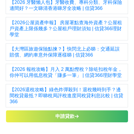
【2026 牙醫懶人包】牙醫收費、專科分類、牙科保險
邊間好？一文睇清香港睇牙全攻略 | 信貸366
【2026公屋資產申報】 房屋署點查海外資產？公屋租
戶資產上限係幾多？公屋租戶理財須知 | 信貸366理財
學堂
【大灣區旅遊保險點揀？】快閃北上必睇：交通延誤
賠償、網約車意外保障逐樣睇 | 信貸366
【2026 報稅攻略】月入 2 萬點慳稅？除咗扣稅年金，
你仲可以用低息稅貸「賺多一筆」 | 信貸366理財學堂
【2026退稅攻略】綠色炸彈殺到！退稅幾時到手？邊
間稅貸最抵？即睇稅局評稅進度同稅貸利息比較 | 信貸
366
申請貸款