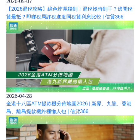
2026-05-07
【2026退稅攻略】綠色炸彈殺到！退稅幾時到手？邊間稅
貸最抵？即睇稅局評稅進度同稅貸利息比較 | 信貸366
2026-04-28
全港十八區ATM提款機分佈地圖2026 | 新界、九龍、香港
島、離島提款機終極懶人包 | 信貸366