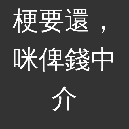
梗要還，
咪俾錢中
介