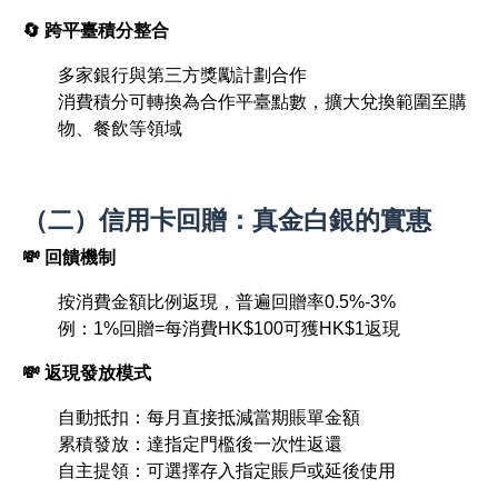
🔄 跨平臺積分整合
多家銀行與第三方獎勵計劃合作
消費積分可轉換為合作平臺點數，擴大兌換範圍至購
物、餐飲等領域
（二）信用卡回贈：真金白銀的實惠
💸 回饋機制
按消費金額比例返現，普遍回贈率0.5%-3%
例：1%回贈=每消費HK$100可獲HK$1返現
💸 返現發放模式
自動抵扣：每月直接抵減當期賬單金額
累積發放：達指定門檻後一次性返還
自主提領：可選擇存入指定賬戶或延後使用