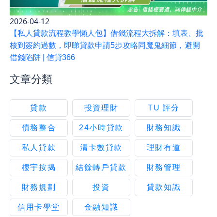
2026-04-12
【私人貸款流程教學懶人包】借錢流程大拆解：填表、批
核到簽約過數，即睇貸款申請5步攻略同魔鬼細節，避開
借錢陷阱 | 信貸366
文章分類
貸款
投資理財
TU 評分
債務整合
24小時貸款
財務知識
私人貸款
清卡數貸款
理財有道
樓宇按揭
結餘轉戶貸款
財務管理
財務規劃
投資
貸款知識
信用卡學堂
金融知識