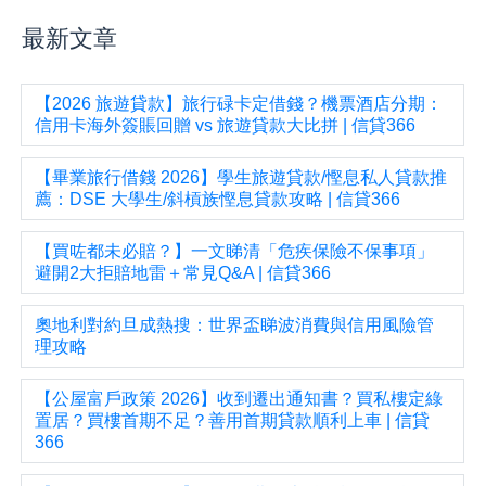
最新文章
【2026 旅遊貸款】旅行碌卡定借錢？機票酒店分期：
信用卡海外簽賬回贈 vs 旅遊貸款大比拼 | 信貸366
【畢業旅行借錢 2026】學生旅遊貸款/慳息私人貸款推
薦：DSE 大學生/斜槓族慳息貸款攻略 | 信貸366
【買咗都未必賠？】一文睇清「危疾保險不保事項」
避開2大拒賠地雷＋常見Q&A | 信貸366
奧地利對約旦成熱搜：世界盃睇波消費與信用風險管
理攻略
【公屋富戶政策 2026】收到遷出通知書？買私樓定綠
置居？買樓首期不足？善用首期貸款順利上車 | 信貸
366