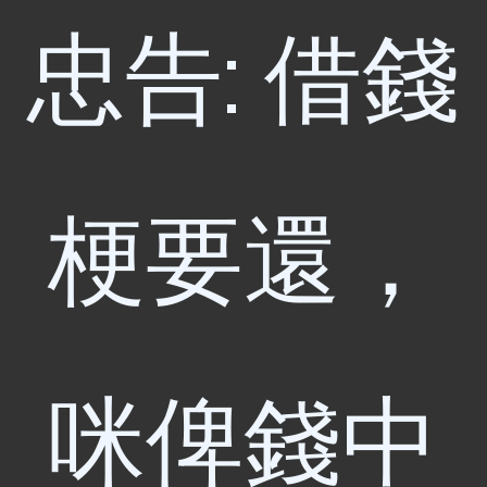
忠告: 借錢
梗要還，
咪俾錢中