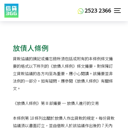
2523 2366
放債人條例
貸款協議的摘記或備忘錄所須包括或附有的本條例條文撮
要的格式以下所列的《放債人條例》條文撮要，對保障訂
立貸款協議的各方均至為重要，應小心閱讀。該撮要並非
法例的一部分。如有疑問，應參閱《放債人條例》有關條
文。
《放債人條例》第 III 部撮要 ─ 放債人進行的交易
本條例第 18 條列出關於放債人作出貸款的規定。每份貸款
協議須以書面訂立，並由借款人於該協議作出後的 7 天內