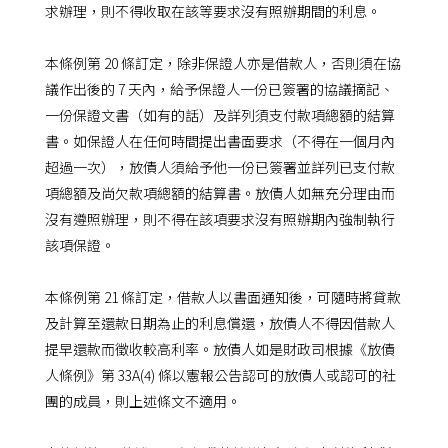
求辦理，則不得收取在該等要求沒有照辦期間的利息。
本條例第 20 條訂定，除非保證人亦是借款人，否則須在協
議作出後的 7 天內，給予保證人一份已簽署的協議摘記、
一份保證文書（如有的話）及詳列須支付款項總額的結算
書。如保證人在任何時間提出書面要求（不得在一個月內
超過一次），放債人須給予他一份已簽署並詳列已支付款
項總額及尚欠款項總額的結算書。放債人如無充分理由而
沒有遵照辦理，則不得在該項要求沒有照辦期內強制執行
該項保證。
本條例第 21 條訂定，借款人以書面通知後，可隨時將貸款
及計算至還款日期為止的利息償還，放債人不得因借款人
提早還款而徵收較高利率。放債人如是財政司根據《放債
人條例》第 33A(4) 條以憲報公告認可的放債人或認可的社
團的成員，則上述條文不適用。