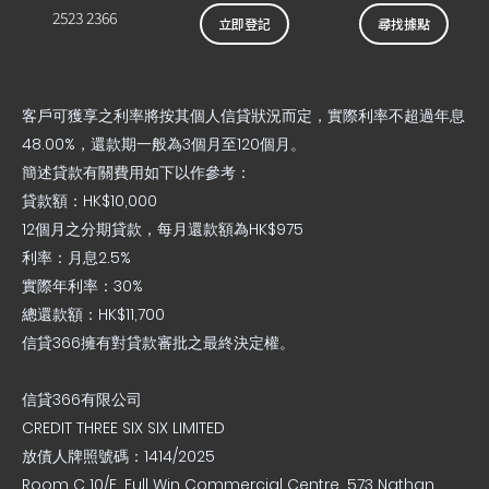
2523 2366
立即登記
尋找據點
客戶可獲享之利率將按其個人信貸狀況而定，實際利率不超過年息
48.00%，還款期一般為3個月至120個月。
簡述貸款有關費用如下以作參考：
貸款額：HK$10,000
12個月之分期貸款，每月還款額為HK$975
利率：月息2.5%
實際年利率：30%
總還款額：HK$11,700
信貸366擁有對貸款審批之最終決定權。
信貸366有限公司
CREDIT THREE SIX SIX LIMITED
放債人牌照號碼：1414/2025
Room C 10/F, Full Win Commercial Centre, 573 Nathan