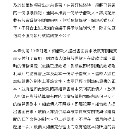
及於該筆款項貸出之前簽署。在簽訂協議時，須將已簽署
的一份協議摘記，連同本撮要一份給予借款人。該摘記須
載有該宗貸款的詳盡細則，包括還款條款、保證形式及利
率。不符合上述規定的協議不得予以強制執行，除非法庭
信納不強制執行該協議並不公平。
本條例第 19 條訂定，如借款人提出書面要求及就有關開支
而支付訂明費用，則放債人須將該借款人在貸款協議下當
時的債務情況（包括已還款項、到期或即將到期的款項及
利率）的結算書正本及副本一份給予借款人。借款人須在
該結算書的副本上簽註文字，表示已經收到該結算書的正
本，並將經如此簽註的該結算書副本交回該放債人。放債
人則須在與該結算書有關的協議持續期間保留該份已交回
的結算書副本。如放債人不照辦，即屬犯罪。如借款人提
出書面要求，放債人亦須供給與該宗貸款有關或與保證有
關的任何文件的副本。但上述要求，不得在一個月內提出
超過一次。放債人如無充分理由而沒有遵照本段所述的要