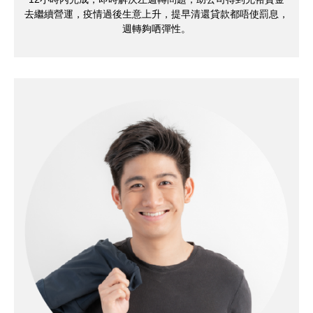
去繼續營運，疫情過後生意上升，提早清還貸款都唔使罰息，
週轉夠哂彈性。