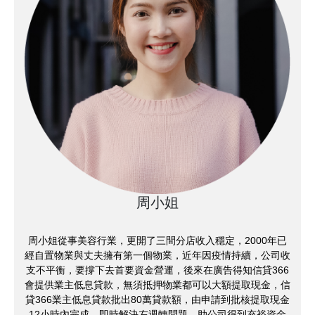
周小姐
周小姐從事美容行業，更開了三間分店收入穩定，2000年已
經自置物業與丈夫擁有第一個物業，近年因疫情持續，公司收
支不平衡，要撐下去首要資金營運，後來在廣告得知信貸366
會提供業主低息貸款，無須抵押物業都可以大額提取現金，信
貸366業主低息貸款批出80萬貸款額，由申請到批核提取現金
12小時內完成，即時解決左週轉問題，助公司得到充裕資金