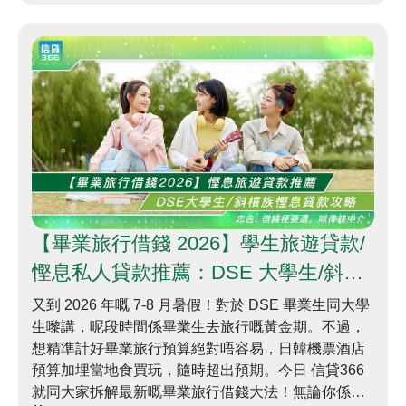
【畢業旅行借錢 2026】學生旅遊貸款/
慳息私人貸款推薦：DSE 大學生/斜槓
族慳息貸款攻略 | 信貸366
又到 2026 年嘅 7-8 月暑假！對於 DSE 畢業生同大學
生嚟講，呢段時間係畢業生去旅行嘅黃金期。不過，
想精準計好畢業旅行預算絕對唔容易，日韓機票酒店
預算加埋當地食買玩，隨時超出預期。今日 信貸366
就同大家拆解最新嘅畢業旅行借錢大法！無論你係想