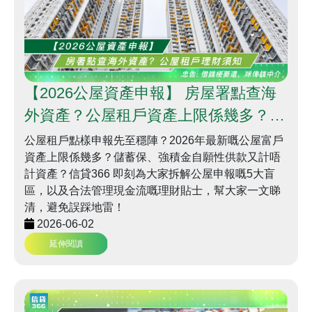
【2026公屋資產申報】 房屋署點查海
外資產？公屋租戶資產上限係幾多？公
屋租戶理財須知 | 信貸366理財學堂
公屋租戶點樣申報先至穩陣？2026年最新嘅公屋富戶
資產上限係幾多？儲蓄保、強積金自願性供款又計唔
計資產？信貸366 即刻為大家拆解公屋申報嘅5大盲
區，以及合法管理現金流嘅理財貼士，幫大家一文睇
清，避免誤踩地雷！
2026-06-02
延伸閱讀