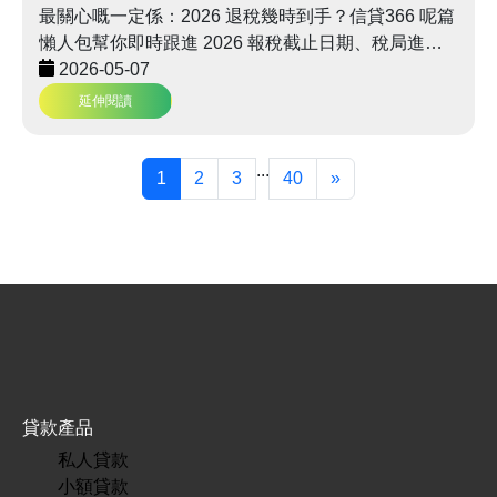
最關心嘅一定係：2026 退稅幾時到手？信貸366 呢篇
懶人包幫你即時跟進 2026 報稅截止日期、稅局進度
查詢教學，仲有最新低息稅貸比較，助你靈活資金周
2026-05-07
轉！
延伸閱讀
...
1
2
3
40
»
貸款產品
私人貸款
小額貸款