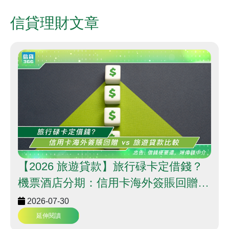
信貸理財文章
【2026 旅遊貸款】旅行碌卡定借錢？
機票酒店分期：信用卡海外簽賬回贈
vs 旅遊貸款大比拼 | 信貸366
2026-07-30
延伸閱讀