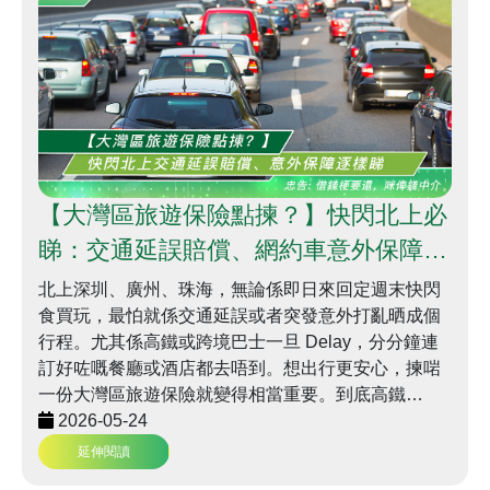
【大灣區旅遊保險點揀？】快閃北上必
睇：交通延誤賠償、網約車意外保障逐
樣睇 | 信貸366
北上深圳、廣州、珠海，無論係即日來回定週末快閃
食買玩，最怕就係交通延誤或者突發意外打亂晒成個
行程。尤其係高鐵或跨境巴士一旦 Delay，分分鐘連
訂好咗嘅餐廳或酒店都去唔到。想出行更安心，揀啱
一份大灣區旅遊保險就變得相當重要。到底高鐵
Delay 幾時賠？全年旅遊保險幾時先最抵？本文一次
2026-05-24
過幫你拆解。
延伸閱讀