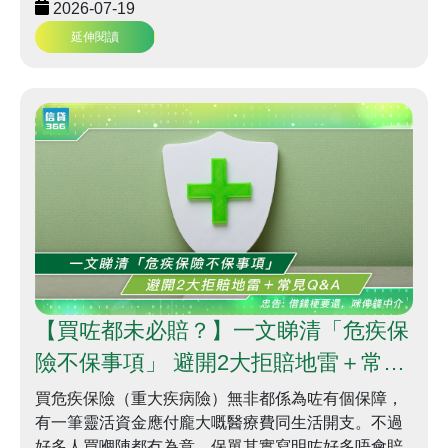
搵大專生貸款方案、大學生兼職貸款，定係猶豫緊信
2026-07-19
用卡簽賬分期 vs 私人貸款邊樣抵，呢篇攻略都會幫你
延伸閱讀
計到盡，輕鬆出發！
【買咗都未必賠？】一文睇清「危疾保
險不保事項」 避開2大拒賠地雷＋常見
Q&A | 信貸366
買危疾保險（重大疾病險）無非都係為咗有個保障，
有一筆靈活資金應付龐大嘅醫療費同生活開支。不過
好多人買嗰陣都冇為意，保單其實寫明咗好多唔會賠