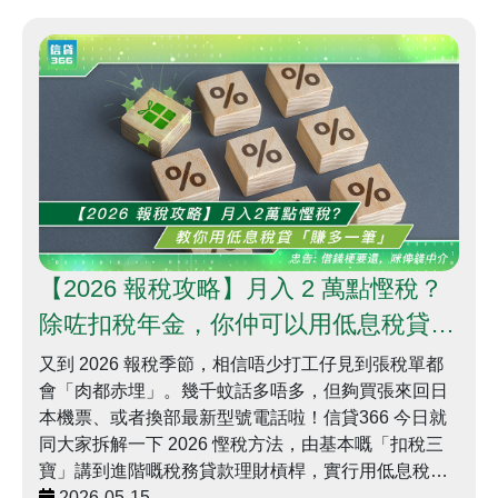
【2026 報稅攻略】月入 2 萬點慳稅？
除咗扣稅年金，你仲可以用低息稅貸
「賺多一筆」 | 信貸366理財學堂
又到 2026 報稅季節，相信唔少打工仔見到張稅單都
會「肉都赤埋」。幾千蚊話多唔多，但夠買張來回日
本機票、或者換部最新型號電話啦！信貸366 今日就
同大家拆解一下 2026 慳稅方法，由基本嘅「扣稅三
寶」講到進階嘅稅務貸款理財槓桿，實行用低息稅貸
「賺多一筆」！
2026-05-15