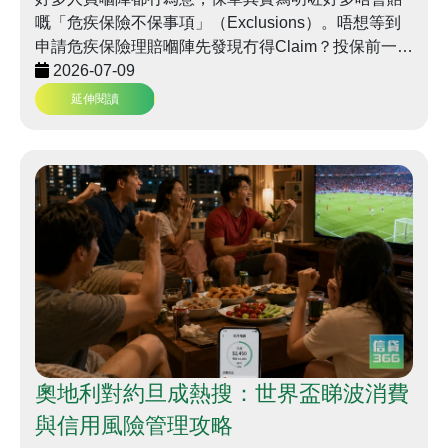
嘅「危疾保險不保事項」（Exclusions）。唔想等到
申請危疾保險理賠嗰陣先發現冇得Claim？投保前一定
要睇清以下常見嘅免責條款、注意事項同埋常見問題
2026-07-09
FAQ 懶人包！
延伸閱讀
奧地利對約旦成熱搜：世界盃睇波消費
與信用風險管理攻略