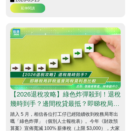
延伸閱讀
【2026退稅攻略】綠色炸彈殺到！退稅
幾時到手？邊間稅貸最抵？即睇稅局評
稅進度同稅貸利息比較 | 信貸366
踏入 5 月，相信各位打工仔已經陸續收到稅務局寄出
嘅「綠色炸彈」（個別人士報稅表）。今年《財政預
算案》宣佈寬減 100% 薪俸稅（上限 $3,000），大家