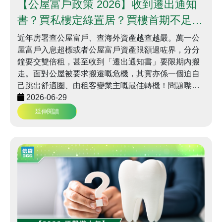
【公屋富戶政策 2026】收到遷出通知
書？買私樓定綠置居？買樓首期不足？
善用首期貸款順利上車 | 信貸366
近年房署查公屋富戶、查海外資產越查越嚴。萬一公
屋富戶入息超標或者公屋富戶資產限額過咗界，分分
鐘要交雙倍租，甚至收到「遷出通知書」要限期內搬
走。面對公屋被要求搬遷嘅危機，其實亦係一個迫自
己跳出舒適圈、由租客變業主嘅最佳轉機！問題嚟
喇：究竟應該一步到位買私樓，定係用綠表資格入市
2026-06-29
綠置居？如果買樓首期不足，首期貸款又幫唔幫到
延伸閱讀
手？信貸366 今日同大家一文睇清富戶上車攻略！